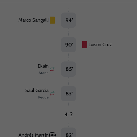
94
’
Marco Sangalli
90
’
Luismi Cruz
Ekain
85
’
Arana
Saúl García
83
’
Peque
4
2
-
82
’
Andrés Martín