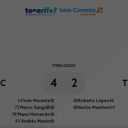
FINALIZADO
4
2
AC
T
54’
Iván Morante
Roberto López
46’
73’
Marco Sangalli
Nacho Martínez
69’
78’
Manu Hernando
82’
Andrés Martín