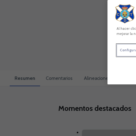
Al hacer cli
mejorar la n
Configur
Resumen
Comentarios
Alineaciones
Cara a 
Momentos destacados