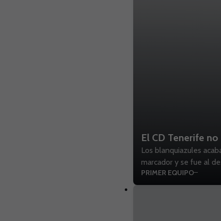
Los blanquiazules acaba
marcador y se fue al de
PRIMER EQUIPO