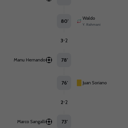
Waldo
80
’
Y. Rahmani
3
2
-
78
’
Manu Hernando
76
’
Juan Soriano
2
2
-
73
’
Marco Sangalli