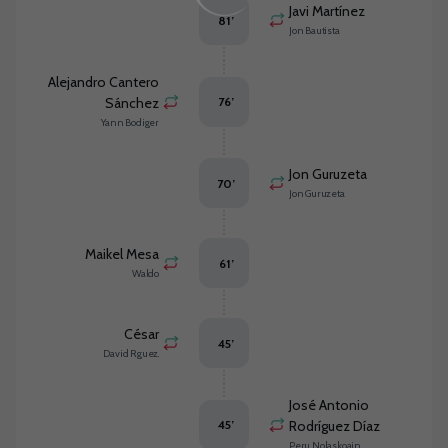
Javi Martínez
81
’
Jon Bautista
Alejandro Cantero
Sánchez
76
’
Yann Bodiger
Jon Guruzeta
70
’
Jon Guruzeta
Maikel Mesa
61
’
Waldo
César
45
’
David Rguez.
José Antonio
45
’
Rodríguez Díaz
Peru Nolaskoain