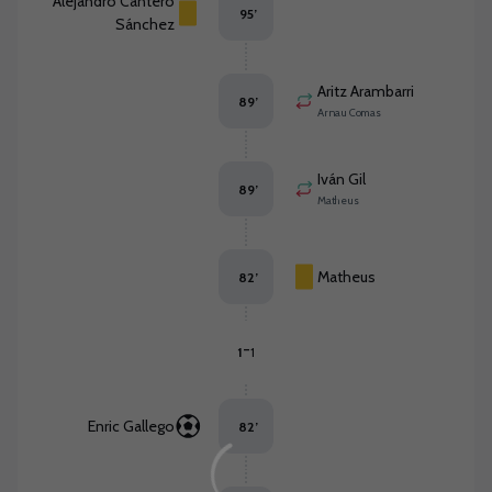
Alejandro Cantero
95
’
Sánchez
Aritz Arambarri
89
’
Arnau Comas
Iván Gil
89
’
Matheus
Matheus
82
’
-
1
1
Enric Gallego
82
’