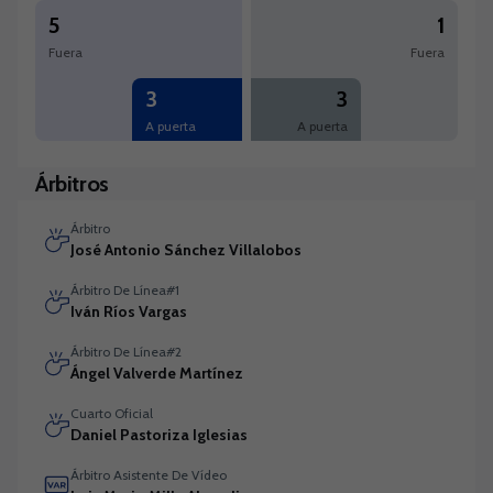
5
1
Fuera
Fuera
3
3
A puerta
A puerta
Árbitros
Árbitro
José Antonio Sánchez Villalobos
Árbitro De Línea#1
Iván Ríos Vargas
Árbitro De Línea#2
Ángel Valverde Martínez
Cuarto Oficial
Daniel Pastoriza Iglesias
Árbitro Asistente De Vídeo