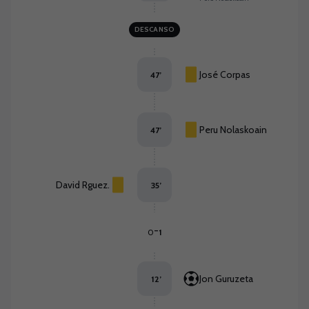
DESCANSO
José Corpas
47
’
Peru Nolaskoain
47
’
David Rguez.
35
’
-
0
1
Jon Guruzeta
12
’