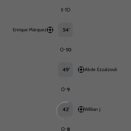
1
10
-
54
’
Enrique Márquez
0
10
-
49
’
Abde Ezzalzouli
0
9
-
42
’
Willian J.
0
8
-