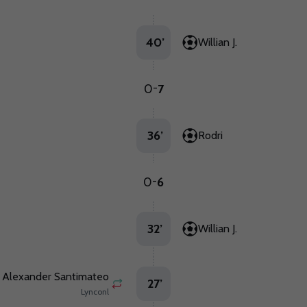
40
’
Willian J.
0
7
-
36
’
Rodri
0
6
-
32
’
Willian J.
Alexander Santimateo
27
’
Lynconl