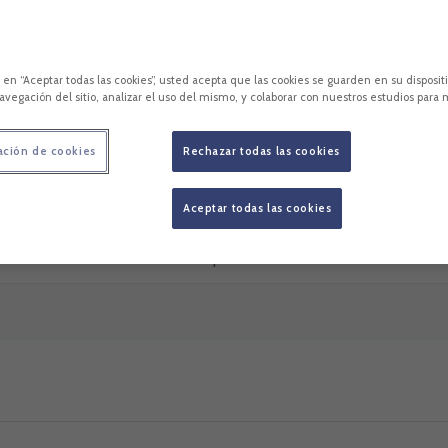
Marc Roca
85’ (PEN)
Diao
89’
c en “Aceptar todas las cookies”, usted acepta que las cookies se guarden en su disposit
avegación del sitio, analizar el uso del mismo, y colaborar con nuestros estudios para 
ación de cookies
Rechazar todas las cookies
Aceptar todas las cookies
cara
Estadísticas
Competición