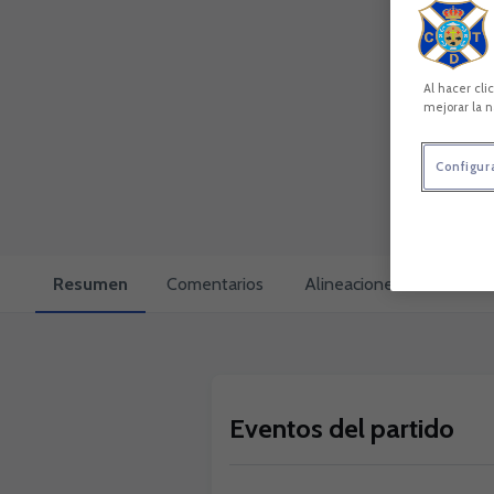
Al hacer cli
mejorar la n
Configur
Resumen
Comentarios
Alineaciones
Cara a 
Eventos del partido