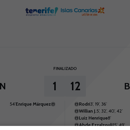
FINALIZADO
1
12
N
B
54’
Enrique Márquez
Rodri
3’, 19’, 36’
Willian J.
5’, 32’, 40’, 42’
Luiz Henrique
8’
Abde Ezzalzouli
15’, 49’