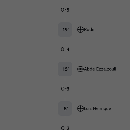
0
5
-
19
’
Rodri
0
4
-
15
’
Abde Ezzalzouli
0
3
-
8
’
Luiz Henrique
0
2
-