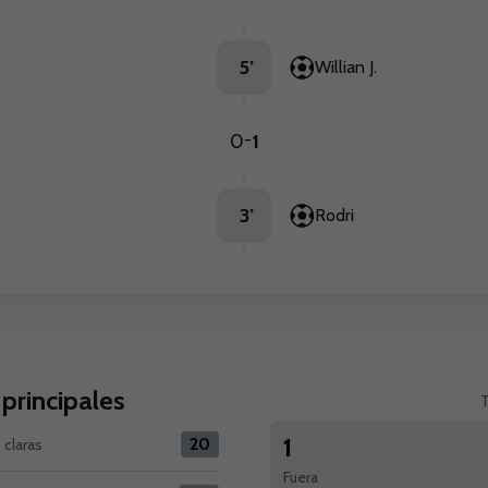
5
’
Willian J.
0
1
-
3
’
Rodri
 principales
T
1
20
claras
 1 versus Real Betis 20
Fuera