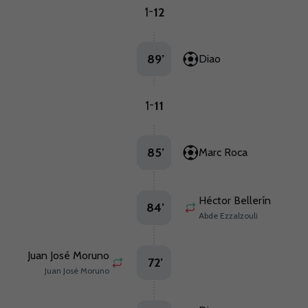
1
12
-
89
’
Diao
1
11
-
85
’
Marc Roca
Héctor Bellerín
84
’
Abde Ezzalzouli
Juan José Moruno
72
’
Juan José Moruno