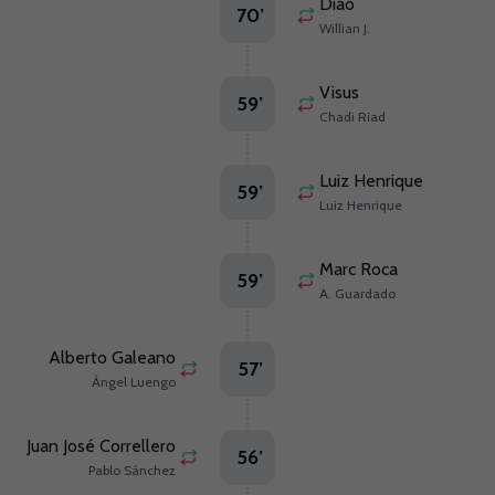
Diao
70
’
Willian J.
Visus
59
’
Chadi Riad
Luiz Henrique
59
’
Luiz Henrique
Marc Roca
59
’
A. Guardado
Alberto Galeano
57
’
Ángel Luengo
Juan José Correllero
56
’
Pablo Sánchez