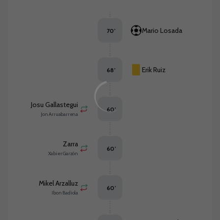
Mario Losada
70
’
Erik Ruiz
68
’
Josu Gallastegui
60
’
Jon Arruabarrena
Zarra
60
’
Xabier Garzón
Mikel Arzalluz
60
’
Ibon Badiola