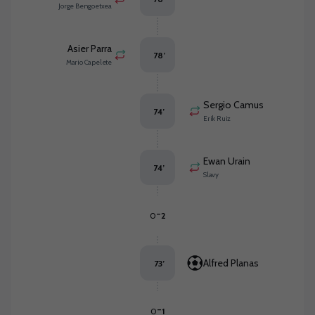
Jorge Bengoetxea
Asier Parra
78
’
Mario Capelete
Sergio Camus
74
’
Erik Ruiz
Ewan Urain
74
’
Slavy
-
0
2
Alfred Planas
73
’
-
0
1