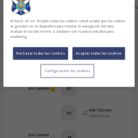
Resumen
Comentarios
Alineaciones
Cara a cara
Est
0
2
Al hacer clic en “Aceptar todas las cookies”, usted acepta que las cookies
se guarden en su dispositivo para mejorar la navegación del sitio,
analizar el uso del mismo, y colaborar con nuestros estudios para
Eventos del partido
Ordenar por eventos
marketing.
Rechazar todas las cookies
Aceptar todas las cookies
Adri Gómez
83
’
Configuración de cookies
Jon Larrauri
82
’
Adri Gómez
82
’
Héctor Nespral
Jon Larrauri
78
’