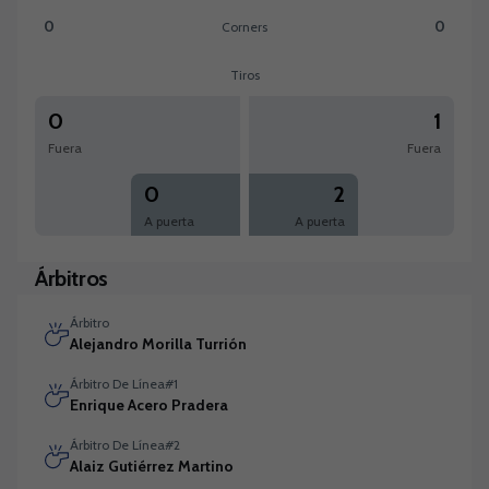
0
0
Corners
Corners:Gernika 0 versus Unionistas de Salamanca CF 0
Tiros
0
1
Fuera
Fuera
0
2
A puerta
A puerta
Árbitros
Árbitro
Alejandro Morilla Turrión
Árbitro De Línea#1
Enrique Acero Pradera
Árbitro De Línea#2
Alaiz Gutiérrez Martino