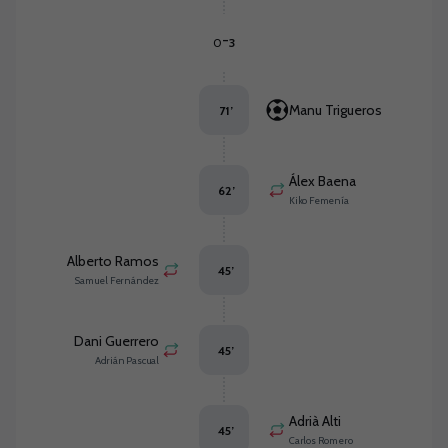
-
0
3
Manu Trigueros
71
’
Álex Baena
62
’
Kiko Femenía
Alberto Ramos
45
’
Samuel Fernández
Dani Guerrero
45
’
Adrián Pascual
Adrià Alti
45
’
Carlos Romero