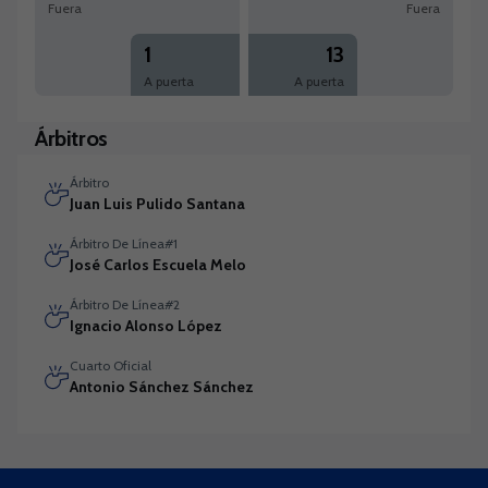
Fuera
Fuera
1
13
A puerta
A puerta
Árbitros
Árbitro
Juan Luis Pulido Santana
Árbitro De Línea#1
José Carlos Escuela Melo
Árbitro De Línea#2
Ignacio Alonso López
Cuarto Oficial
Antonio Sánchez Sánchez