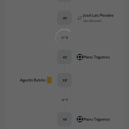
José Luis Morales
45
’
Ilias Akhomach
-
0
2
Manu Trigueros
42
’
Agustín Butrón
28
’
-
0
1
Manu Trigueros
18
’