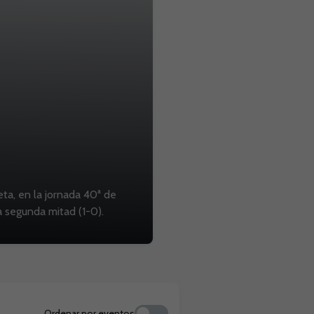
eta, en la jornada 40ª de
a segunda mitad (1-0).
Ordenar por eventos