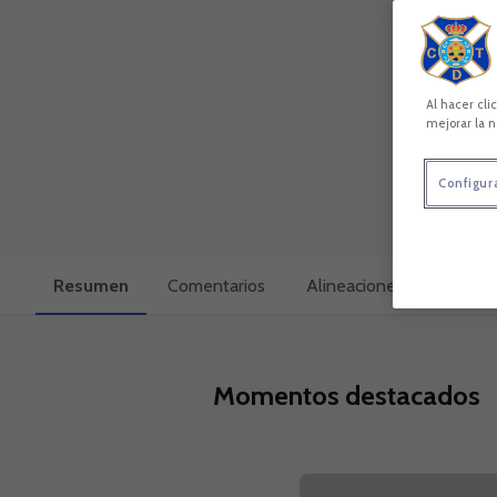
Al hacer cli
mejorar la n
Configur
Resumen
Comentarios
Alineaciones
Cara a 
Momentos destacados