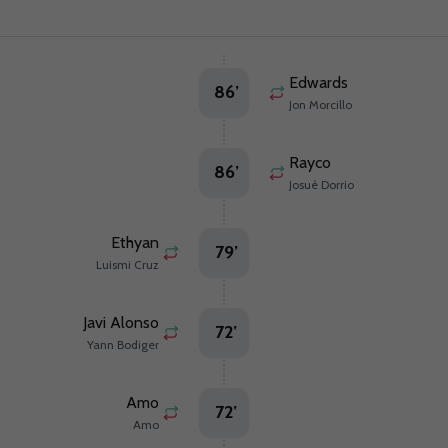
Edwards
86
’
Jon Morcillo
Rayco
86
’
Josué Dorrio
Ethyan
79
’
Luismi Cruz
Javi Alonso
72
’
Yann Bodiger
Amo
72
’
Amo