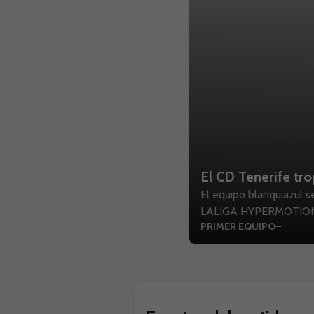
El CD Tenerife tr
El equipo blanquiazul s
LALIGA HYPERMOTION. El 
PRIMER EQUIPO