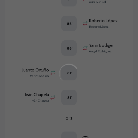
Aitor Buñuel
Roberto López
86
’
Roberto López
Yann Bodiger
86
’
Ángel Rodríguez
Juanto Ortuño
81
’
Mario Soberón
Iván Chapela
81
’
Iván Chapela
-
0
3