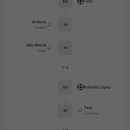
Teto
80
’
Andone
74
’
Andone
Alex Bernal
74
’
Dumic
-
0
2
Roberto López
60
’
Teto
45
’
Luismi Cruz
-