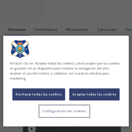
Resumen
Comentarios
Alineaciones
Cara a cara
Est
0
3
Momentos destacados
Al hacer clic en “Aceptar todas las cookies”, usted acepta que las cookies
se guarden en su dispositivo para mejorar la navegación del sitio,
analizar el uso del mismo, y colaborar con nuestros estudios para
marketing.
Rechazar todas las cookies
Aceptar todas las cookies
Configuración de cookies