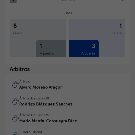
Corners:CD Eldense 9 versus CD Tenerife 1
Tiros
8
1
Fuera
Fuera
1
3
A puerta
A puerta
Árbitros
Árbitro
Álvaro Moreno Aragón
Árbitro De Línea#1
Rodrigo Blázquez Sánchez
Árbitro De Línea#2
Mario Martín-Consuegra Díaz
Cuarto Oficial