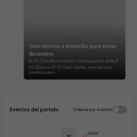
Gran victoria a domicilio para iniciar
diciembre
El CD Tenerife suma tres nuevos puntos ante el
CD Eldense (0-3). Claro triunfo, merced a los
PRIMER EQUIPO
tantos de Ángel, Roberto López y Teto.
Eventos del partido
Ordenar por eventos
Jesús
91
’