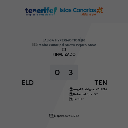
Skip to main content
LALIGA HYPERMOTION
|
J18
|
CD Tenerife
-
CD Eldense
|
LALIGA HYPERMOTION
J18
Estadio Municipal Nuevo Pepico Amat
FINALIZADO
0
3
ELD
TEN
Ángel Rodríguez
47’ (PEN)
Roberto López
60’
Teto
80’
Espectadores: 3950