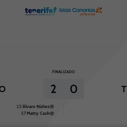
FINALIZADO
2
0
O
T
25’
Álvaro Núñez
57’
Matty Cash