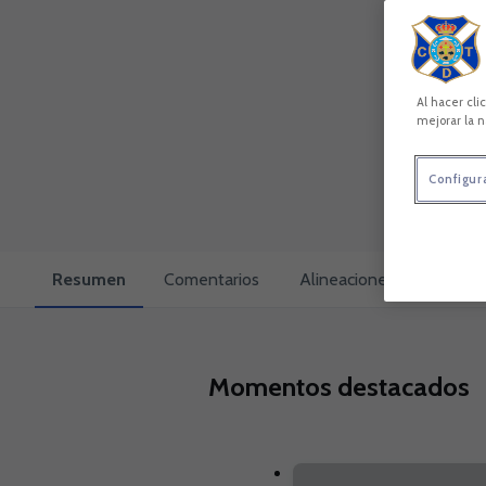
Al hacer cli
mejorar la n
Configur
Resumen
Comentarios
Alineaciones
Cara a 
Momentos destacados