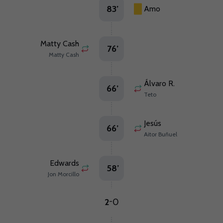
83
’
Amo
Matty Cash
76
’
Matty Cash
Álvaro R.
66
’
Teto
Jesús
66
’
Aitor Buñuel
Edwards
58
’
Jon Morcillo
2
0
-