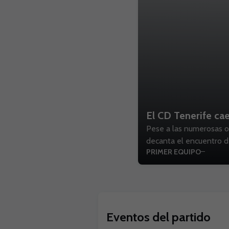
El CD Tenerife cae
Pese a las numerosas oc
decanta el encuentro 
PRIMER EQUIPO
Eventos del partido