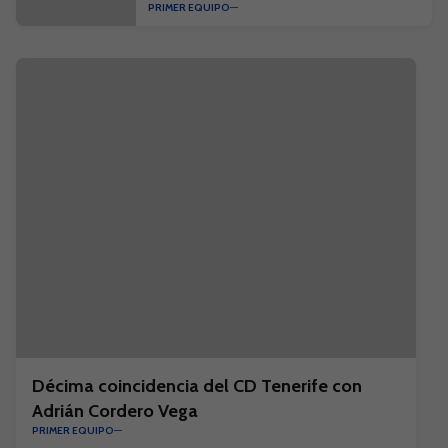
PRIMER EQUIPO
competición"
Décima coincidencia del CD Tenerife con
Adrián Cordero Vega
PRIMER EQUIPO