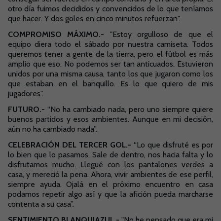
otro día fuimos decididos y convencidos de lo que teníamos
que hacer. Y dos goles en cinco minutos refuerzan".
COMPROMISO MÁXIMO.-
"Estoy orgulloso de que el
equipo diera todo el sábado por nuestra camiseta. Todos
queremos tener a gente de la tierra, pero el fútbol es más
amplio que eso. No podemos ser tan anticuados. Estuvieron
unidos por una misma causa, tanto los que jugaron como los
que estaban en el banquillo. Es lo que quiero de mis
jugadores".
FUTURO.-
“No ha cambiado nada, pero uno siempre quiere
buenos partidos y esos ambientes.
Aunque en mi decisión,
aún no ha cambiado nada”.
CELEBRACIÓN DEL TERCER GOL.-
“Lo que disfruté es por
lo bien que lo pasamos.
Sale de dentro, nos hacia falta y lo
disfrutamos mucho.
Llegué con los pantalones verdes a
casa, y mereció la pena.
Ahora, vivir ambientes de ese perfil,
siempre ayuda.
Ojalá en el próximo encuentro en casa
podamos repetir algo así y que la afición pueda marcharse
contenta a su casa”.
SENTIMIENTO BLANQUIAZUL.-
"No he pensado que era mi