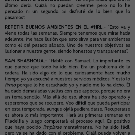
último derbi. Quizá no puedan creerme, pero no lo he
pensado ni un segundo. Sí disfruté de lo bien que lo
pasamos".
REPETIR BUENOS AMBIENTES EN EL #HRL.-
"Esto va y
viene todas las semanas. Siempre tenemos que mirar hacia
adelante. Me hace ilusión que esto sirva para ver ambientes
como el del pasado sábado. Uno de nuestros objetivos es
ilusionar a nuestra gente, siendo honestos y transparentes".
SAM SHASHOUA.-
“Hablé con Samuel.
Lo importante es
que parece que todo ha ido bien.
Era un problema de la
cadera. Ha sido algo de lo que curiosamente hace mucho
tiempo yo ya escuché a nuestros servicios médicos. Y esto lo
firmo
porque lo he escuchado yo y nadie me lo ha dicho. Él
ha dado demasiadas vueltas con ese aspecto, porque no era
un tema sencillo. Más allá de eso, ahora ha sido
operado y
esperemos que se recupere.
Veo difícil que pueda participar
en esta temporada, aunque ojalá pudiera darse. Recuperarse
es ahora lo más importante.
Hará las primeras semanas en
Filadelfia y luego completará el proceso aquí.
Es positivo
que haya podido
limpiarse
mentalmente.
No ha sido fácil,
pero ya se ha dado con el problema.
Ojalá pueda volver a