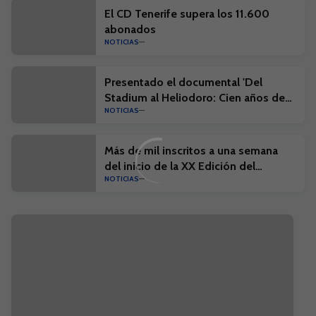
El CD Tenerife supera los 11.600
abonados
NOTICIAS
Presentado el documental 'Del
Stadium al Heliodoro: Cien años de
NOTICIAS
historia'
Más de mil inscritos a una semana
del inicio de la XX Edición del
NOTICIAS
Campus Suma y el I Campus Suma
Plus