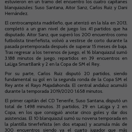
estuvieron en un tramo del encuentro los cuatro capitanes
blanquiazules: Suso Santana, Aitor Sanz, Carlos Ruiz y Dani
Hernández.
El centrocampista madrileño, que aterrizó en la Isla en 2013,
completó a un gran nivel de juego los 41 partidos que ha
disputado. Aitor Sanz, que superó los 200 encuentros como
futbolista tinerfeñista, volvió a vestirse de corto durante la
pasada pretemporada después de superar 15 meses de baja.
Tras regresar a los terrenos de juego, el 16 blanquiazul sumó
3.188 minutos de juego, repartidos en 39 encuentros en
LaLiga SmartBank y 2 en la Copa de SM el Rey.
Por su parte, Carlos Ruiz disputó 20 partidos, siendo
fundamental su gol en la segunda ronda de la Copa SM el
Rey ante el Rayo Majadahonda. El central andaluz acumuló
durante la temporada 2019/2020 1.658 minutos.
El primer capitán del CD Tenerife, Suso Santana, disputó un
total de 1.498 minutos. 31 partidos, 29 en LaLiga y 2 en
Copa, en los que consiguió anotar cinco goles y dar dos
asistencias. El 10 blanquiazul sumó su novena temporada en
la plantilla tinerfeñista (en dos etapas) y acumula más de
300 encuentros siendo ya el cuarto jugador que más