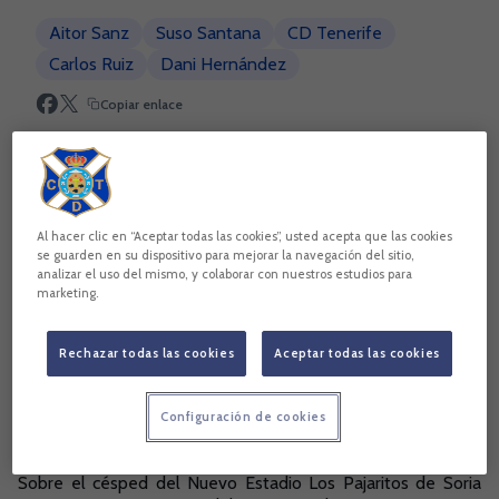
Aitor Sanz
Suso Santana
CD Tenerife
Carlos Ruiz
Dani Hernández
Copiar enlace
Al hacer clic en “Aceptar todas las cookies”, usted acepta que las cookies
se guarden en su dispositivo para mejorar la navegación del sitio,
analizar el uso del mismo, y colaborar con nuestros estudios para
marketing.
Rechazar todas las cookies
Aceptar todas las cookies
Configuración de cookies
El CD Tenerife finalizó la temporada 2019/2020 de
LaLigaSmartBank el pasado lunes ante el CD Numancia.
Sobre el césped del Nuevo Estadio Los Pajaritos de Soria