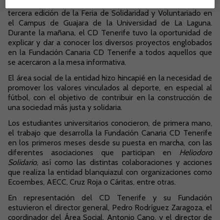
El pasado viernes, día 5 de octubre, se llevó a cabo la
tercera edición de la Feria de Solidaridad y Voluntariado en
el Campus de Guajara de la Universidad de La Laguna.
Durante la mañana, el CD Tenerife tuvo la oportunidad de
explicar y dar a conocer los diversos proyectos englobados
en la Fundación Canaria CD Tenerife a todos aquellos que
se acercaron a la mesa informativa.
El área social de la entidad hizo hincapié en la necesidad de
promover los valores vinculados al deporte, en especial al
fútbol, con el objetivo de contribuir en la construcción de
una sociedad más justa y solidaria.
Los estudiantes universitarios conocieron, de primera mano,
el trabajo que desarrolla la Fundación Canaria CD Tenerife
en los primeros meses desde su puesta en marcha, con las
diferentes asociaciones que participan en
Heliodoro
Solidario
, así como las distintas colaboraciones y acciones
que realiza la entidad blanquiazul con organizaciones como
Ecoembes, AECC, Cruz Roja o Cáritas, entre otras.
En representación del CD Tenerife y su Fundación
estuvieron el director general, Pedro Rodríguez Zaragoza, el
coordinador del Área Social, Antonio Cano, y el director de