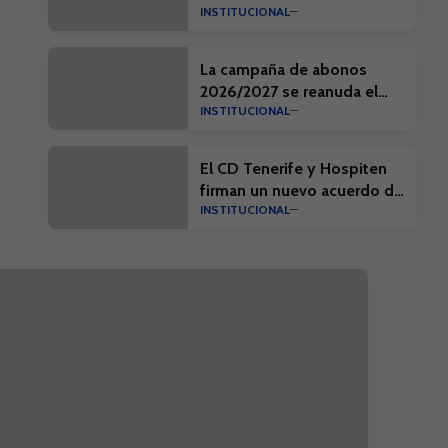
INSTITUCIONAL
campaña ‘Por una Isla
limpia’
La campaña de abonos
2026/2027 se reanuda el
INSTITUCIONAL
próximo día 10 de agosto
El CD Tenerife y Hospiten
firman un nuevo acuerdo de
INSTITUCIONAL
colaboración