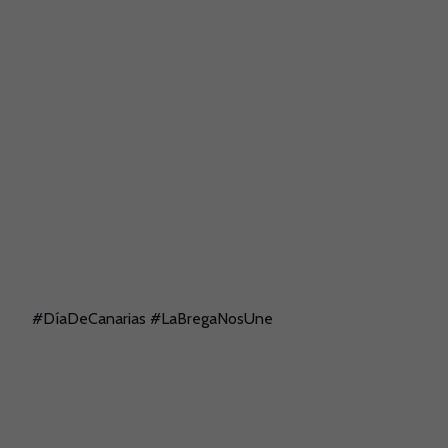
#DíaDeCanarias #LaBregaNosUne