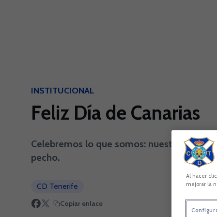
Skip to main content
INSTITUCIONAL
Feliz Día de Canarias
Celebremos lo que somos: nuestra gente, nue
pecho.
Al hacer cli
mejorar la n
CD Tenerife
Copiar enlace
Configur