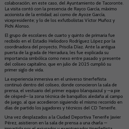
colaboración, en este caso, del Ayuntamiento de Tacoronte.
La visita contó con la presencia de Rayco García, máximo
accionista de la entidad; así como de Ayoze García,
vicepresidente; y lo de los exfutbolistas Víctor Muñoz y
Pichi Alonso.
El grupo de escolares de cuarto y quinto de primaria fue
recibido en el Estadio Heliodoro Rodríguez López por la
coordinadora del proyecto, Priscila Díaz. Ante la antigua
puerta de la grada de Herradura, les fue explicada su
importancia simbólica como nexo entre pasado y presente
del coliseo capitalino, que en julio de 2025 cumplió su
primer siglo de vida.
La experiencia inmersiva en el universo tinerfeñista
continuó dentro del coliseo, donde conocieron la sala de
prensa, el vestuario del primer equipo blanquiazul y —a pie
de césped— la zona técnica de banquillos aledaña al campo
de juego, al que accedieron siguiendo el mismo recorrido en
días de partido los jugadores y técnicos del CD Tenerife.
Una vez desplazados a la Ciudad Deportiva Tenerife Javier
Pérez, asistieron en la sala de prensa a una charla —
impartida por el exjugador y exentrenador tinerfeñista