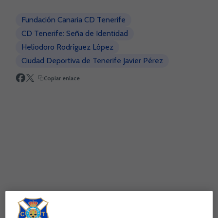
Fundación Canaria CD Tenerife
CD Tenerife: Seña de Identidad
Heliodoro Rodríguez López
Ciudad Deportiva de Tenerife Javier Pérez
Copiar enlace