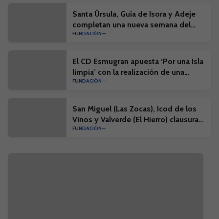
Santa Úrsula, Guía de Isora y Adeje
completan una nueva semana del
FUNDACIÓN
Campus Suma
El CD Esmugran apuesta ‘Por una Isla
limpia’ con la realización de una
FUNDACIÓN
actividad en el litoral de El Médano
San Miguel (Las Zocas), Icod de los
Vinos y Valverde (El Hierro) clausuran
FUNDACIÓN
una nueva semana del Campus Suma