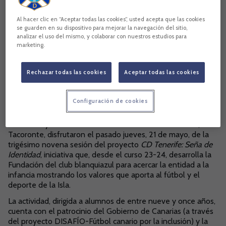
Al hacer clic en “Aceptar todas las cookies”, usted acepta que las cookies
se guarden en su dispositivo para mejorar la navegación del sitio,
analizar el uso del mismo, y colaborar con nuestros estudios para
marketing.
Rechazar todas las cookies
Aceptar todas las cookies
Configuración de cookies
Cincuenta y tres escolares del CEIP María Rosa Alonso, de
Tacoronte, disfrutaron el pasado jueves, 21 de mayo, de la
trigésimo novena sesión del proyecto
CD Tenerife: Seña de
Identidad
, iniciativa que, desde el curso 23-24, desarrolla la
Fundación del club blanquiazul para acercar la entidad a la
infancia mostrando los valores que aporta al fútbol y el
deporte de la Isla.
La actividad, dirigida a alumnos de entre nueve y once años,
cuenta con el patrocinio del Gobierno de Canarias (a través
del proyecto DISAFÍO-Fútbol canario por la inclusión) y la