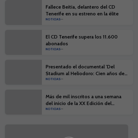
Fallece Beitia, delantero del CD
Tenerife en su estreno en la élite
NOTICIAS
El CD Tenerife supera los 11.600
abonados
NOTICIAS
Presentado el documental 'Del
Stadium al Heliodoro: Cien años de
NOTICIAS
historia'
Más de mil inscritos a una semana
del inicio de la XX Edición del
NOTICIAS
Campus Suma y el I Campus Suma
Plus