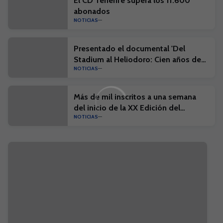
El CD Tenerife supera los 11.600
abonados
NOTICIAS
Presentado el documental 'Del
Stadium al Heliodoro: Cien años de
NOTICIAS
historia'
Más de mil inscritos a una semana
del inicio de la XX Edición del
NOTICIAS
Campus Suma y el I Campus Suma
Plus