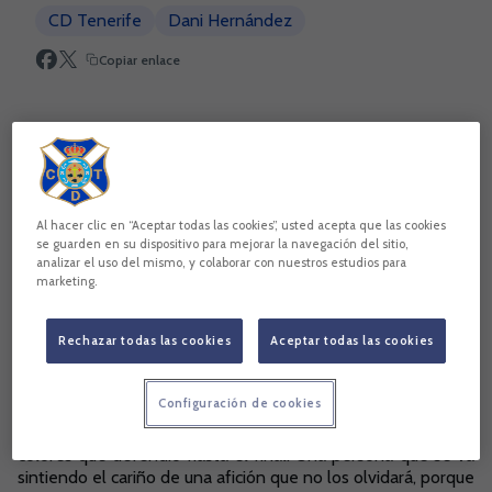
CD Tenerife
Dani Hernández
Copiar enlace
Al hacer clic en “Aceptar todas las cookies”, usted acepta que las cookies
se guarden en su dispositivo para mejorar la navegación del sitio,
analizar el uso del mismo, y colaborar con nuestros estudios para
marketing.
Rechazar todas las cookies
Aceptar todas las cookies
Dani Hernández completa su ciclo como jugador blanquiazul
Configuración de cookies
siendo el tercer portero con más partidos en los 100 años
de la entidad. Un jugador que lo ha dejado todo por unos
colores que defendió hasta el final. Una persona que se va
sintiendo el cariño de una afición que no los olvidará, porque