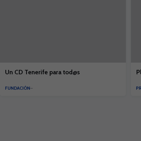
Un CD Tenerife para tod@s
P
FUNDACIÓN
P