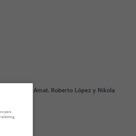
o en el Pepico Amat. Roberto López y Nikola
ivo para
marketing.