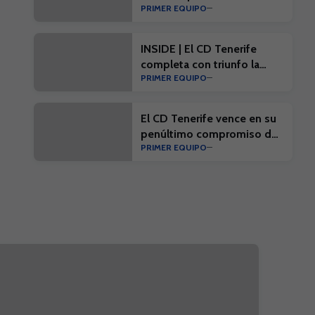
PRIMER EQUIPO
#EibarTenerife
INSIDE | El CD Tenerife
completa con triunfo la
PRIMER EQUIPO
penúltima prueba de
pretemporada
El CD Tenerife vence en su
penúltimo compromiso de
PRIMER EQUIPO
la pretemporada