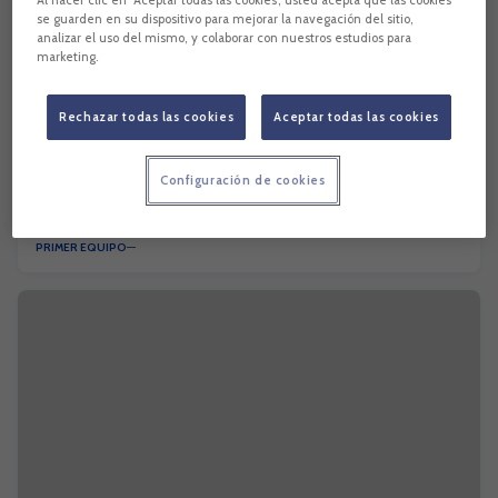
se guarden en su dispositivo para mejorar la navegación del sitio,
analizar el uso del mismo, y colaborar con nuestros estudios para
marketing.
Rechazar todas las cookies
Aceptar todas las cookies
Configuración de cookies
El CD Tenerife no consigue sumar en el Estadio
de la Cerámica
PRIMER EQUIPO