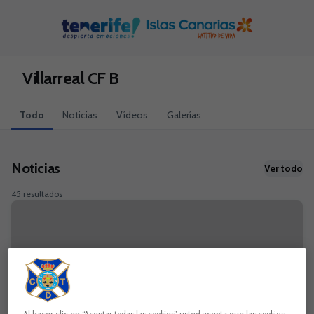
Skip to main content
Villarreal CF B
Todo
Noticias
Vídeos
Galerías
Noticias
Ver todo
45 resultados
Al hacer clic en “Aceptar todas las cookies”, usted acepta que las cookies