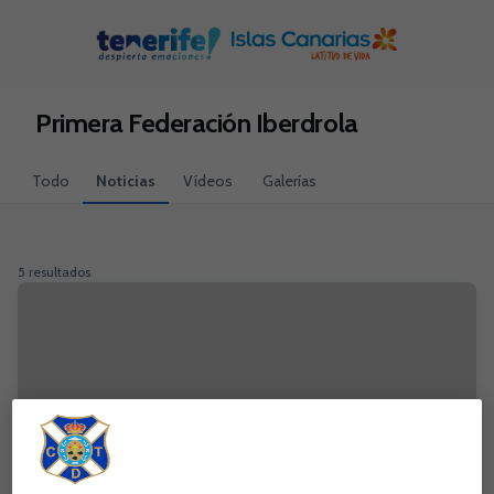
Skip to main content
Primera Federación Iberdrola
Todo
Noticias
Vídeos
Galerías
5 resultados