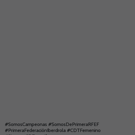
#SomosCampeonas #SomosDePrimeraRFEF
#PrimeraFederaciónIberdrola #CDTFemenino