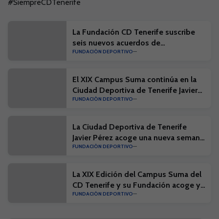
#SiempreCDTenerife
La Fundación CD Tenerife suscribe
seis nuevos acuerdos de
FUNDACIÓN DEPORTIVO
colaboración dentro del proyecto
DiSAFÍO
El XIX Campus Suma continúa en la
Ciudad Deportiva de Tenerife Javier
FUNDACIÓN DEPORTIVO
Pérez
La Ciudad Deportiva de Tenerife
Javier Pérez acoge una nueva semana
FUNDACIÓN DEPORTIVO
del XIX Campus Suma
La XIX Edición del Campus Suma del
CD Tenerife y su Fundación acoge ya
FUNDACIÓN DEPORTIVO
a más de 750 participantes