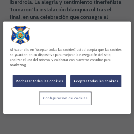
Iberdrola. La alegría y sentimiento tinerfeñista
'tomaron' la instalación blanquiazul tras el
final, en una celebración que consagra al
Fundación CD Tenerife como campeón del
Grupo Sur, a falta de dos jornadas de
competición.
Al hacer clic en “Aceptar todas las cookies”, usted acepta que las cookies
se guarden en su dispositivo para mejorar la navegación del sitio,
Fundación CD Tenerife
analizar el uso del mismo, y colaborar con nuestros estudios para
Primera Federación Iberdrola
marketing.
Área femenina Fundación CD Tenerife
Rechazar todas las cookies
Aceptar todas las cookies
Ciudad Deportiva de Tenerife Javier Pérez
Copiar enlace
Configuración de cookies