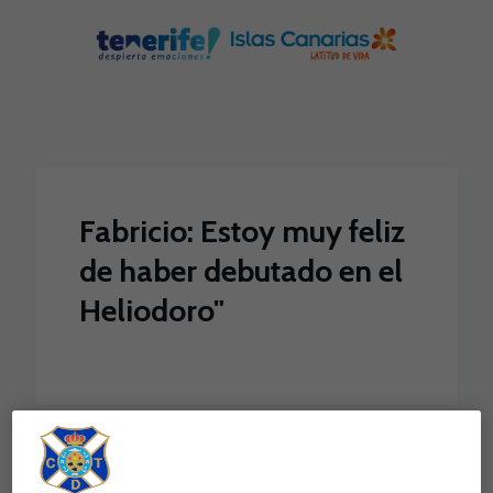
Skip to main content
Fabricio: Estoy muy feliz
de haber debutado en el
Heliodoro"