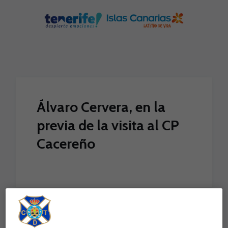
Skip to main content
Álvaro Cervera, en la
previa de la visita al CP
Cacereño