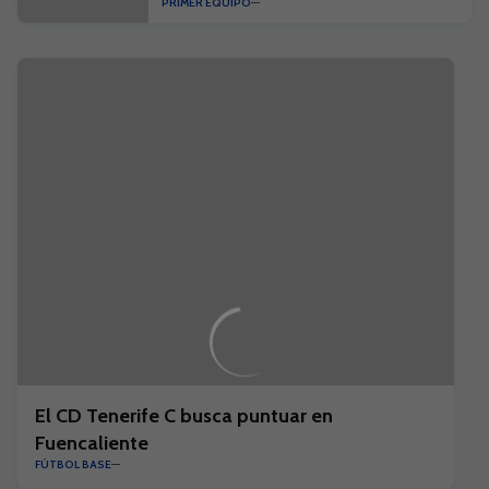
PRIMER EQUIPO
competición"
El CD Tenerife C busca puntuar en
Fuencaliente
FÚTBOL BASE