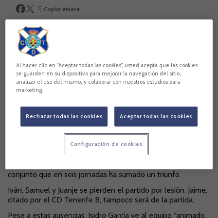
Copiar enlace
Al hacer clic en “Aceptar todas las cookies”, usted acepta que las cookies
se guarden en su dispositivo para mejorar la navegación del sitio,
analizar el uso del mismo, y colaborar con nuestros estudios para
marketing.
Rechazar todas las cookies
Aceptar todas las cookies
Configuración de cookies
El conjunto de Isidro García intentará prolongar su buen
momento de juego y resultados en la Isla Bonita, ante un
conjunto que en seis jornadas ha sumado un triunfo.
Iván, Samuel y Juanje se pierden el partido por lesión. Jaime,
citado por el CD Tenerife B, tampoco será de la partida.
Pese a estas ausencias, Isidro García ve al equipo “animado,