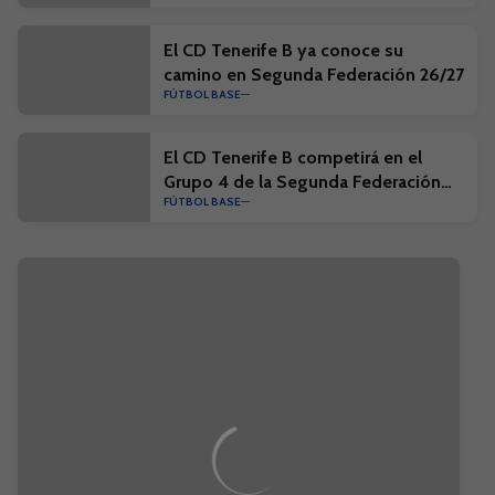
El CD Tenerife B ya conoce su
camino en Segunda Federación 26/27
FÚTBOL BASE
El CD Tenerife B competirá en el
Grupo 4 de la Segunda Federación
FÚTBOL BASE
26/27