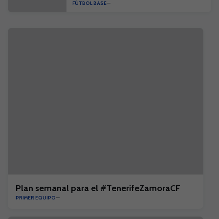
FÚTBOL BASE
26/27
Plan semanal para el #TenerifeZamoraCF
PRIMER EQUIPO