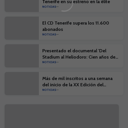
Tenerife en su estreno en la élite
NOTICIAS
El CD Tenerife supera los 11.600
abonados
NOTICIAS
Presentado el documental 'Del
Stadium al Heliodoro: Cien años de
NOTICIAS
historia'
Más de mil inscritos a una semana
del inicio de la XX Edición del
NOTICIAS
Campus Suma y el I Campus Suma
Plus