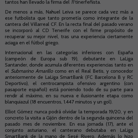
tantos han llevado la firma del
11
tinerfeñista.
De menos a más, Nahuel Leiva se parece cada vez más a
ese futbolista que tanto prometía como integrante de la
cantera del Villarreal CF. En la recta final del pasado verano
se incorporó al CD Tenerife con el firme propósito de
recuperar su mejor nivel, tras una experiencia ciertamente
aciaga en el fútbol griego.
Internacional en las categorías inferiores con España
(campeón de Europa sub 19), debutante en LaLiga
Santander, donde acumula diferentes experiencias tanto en
el
Submarino Amarillo
como en el Real Betis, y conocedor
anteriormente de LaLiga SmartBank (FC Barcelona B y RC
Deportivo), el centrocampista ofensivo argentino (con
pasaporte español) está poniendo todo de su parte para
rendir al máximo, en su nueva e ilusionante etapa como
blanquiazul (18 encuentros, 1.447 minutos y un gol).
Elliot Gómez nunca podrá olvidar la temporada 19/20, y en
concreto la visita a Gijón dentro de la segunda quincena del
pasado mes de noviembre. En esa jornada (17), ante el
conjunto asturiano, el canterano debutaba en LaLiga
SmartBank de la mano de Sesé Rivero. Además lo hizo