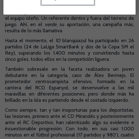
Santana es historia viva del CD Tenerife. Hoy por hoy es el
cuarto jugador con más encuentros oficiales disputados en
el equipo isleño. Un referente dentro y fuera del terreno de
juego. Ahí, en el
verde
, su aportación, una campaña más,
resulta de lo más llamativa.
Hasta el momento, el
10
blanquiazul ha participado en 26
partidos (24 de LaLiga SmartBank y dos de la Copa SM el
Rey), superando los 1.400 minutos y convirtiendo hasta
cinco goles, todos ellos en la competición liguera.
También sobresale en la faceta realizadora un joven
debutante en la categoría, caso de Álex Bermejo. El
prometedor centrocampista ofensivo, formado en la
cantera del RCD Espanyol, se desenvuelve a las mil
maravillas en diferentes posiciones, pero donde más ha
brillado en la Isla es partiendo desde el costado izquierdo.
Como siempre, tan y tan inoportunas para los deportistas,
las lesiones, primero ante el CD Mirandés y posteriormente
ante el RC Deportivo, han ralentizado algo su evidente e
incuestionable progresión. Con todo, en sus casi 1.000
minutos en el fútbol profesional (17 partidos y 980’), cuatro