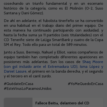
cosechando un triunfo fundamental y en un escenario
histórico de la categoría, como es El Molinón (0-2, Suso
Santana y Dani Gómez).
De ahí en adelante, el fubolista tinerfeño se ha convertido
en una habitual en el trabajo diario del primer equipo. De
esta manera ha continuado participando con asiduidad, y
hasta la fecha suma ya 11 partidos (seis titularidades) con el
CD Tenerife: siete de LaLiga SmartBank y cuatro de la Copa
SM el Rey. Todo ello para un total de 589 minutos.
Junto a Suso, Bermejo, Nahuel y Elliot, varios compañeros de
equipo también han completado diferentes apariciones en
posiciones más adelantas. Son los casos de
Shaq Moore
(con gol incluido ante el Extremadura UD), Isma López y
Daniel Lasure
, el primero en la banda derecha, y el segundo
y el tercero en el carril zurdo.
#QuédateEnCasa #YoMeQuedoEnCasa
#EsteVirusLoParamosUnidos
Fallece Beitia, delantero del CD