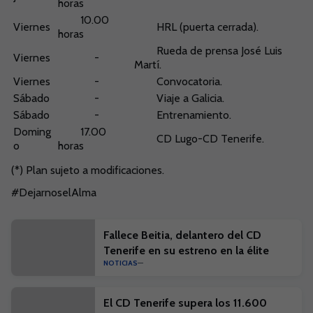
horas
10.00
Viernes
HRL (puerta cerrada).
horas
Rueda de prensa José Luis
Viernes
-
Martí.
Viernes
-
Convocatoria.
Sábado
-
Viaje a Galicia.
Sábado
-
Entrenamiento.
Doming
17.00
CD Lugo-CD Tenerife.
o
horas
(*) Plan sujeto a modificaciones.
#DejarnoselAlma
Fallece Beitia, delantero del CD
Tenerife en su estreno en la élite
NOTICIAS
El CD Tenerife supera los 11.600