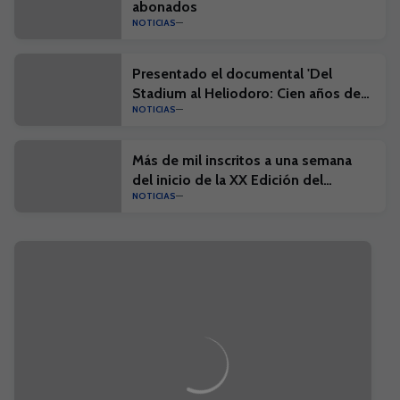
abonados
NOTICIAS
Presentado el documental 'Del
Stadium al Heliodoro: Cien años de
NOTICIAS
historia'
Más de mil inscritos a una semana
del inicio de la XX Edición del
NOTICIAS
Campus Suma y el I Campus Suma
Plus