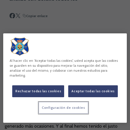
Copiar enlace
Al hacer clic en “Aceptar todas las cookies”, usted acepta que las cookies
se guarden en su dispositivo para mejorar la navegación del sitio,
analizar el uso del mismo, y colaborar con nuestros estudios para
marketing.
Rechazar todas las cookies
Aceptar todas las cookies
Oltra comenzó señalando que “el inicio del partido marcó el
Configuración de cookies
desarrollo. El árbitro no da gol en una jugada nuestra y en la
siguiente acción llega el 0-1. Pero el equipo ha dado un paso
al frente. Hemos llevado el peso del partido. Hemos
generado más ocasiones. Y al final hemos tenido el justo