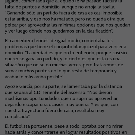
jugado”, comentaba que al equipo le ha pasado factura la
falta de puntos a domicilio, aunque no arroja la toalla.
“Ganando sólo un partido fuera de casa es casi imposible
estar arriba, y eso nos ha matado, pero no queda otra que
pelear por aprovechar las mínimas opciones que nos quedan
y ver luego dónde nos quedamos en la clasificación”.
El cancerbero leonés, de igual modo, comentaba los
problemas que tiene el conjunto blanquiazul para vencer a
domicilio. “La verdad es que no lo entiendo, porque casi sin
querer se gana un partido, y lo cierto es que ésta es una
situación que no se da muchas veces, pero trataremos de
sumar muchos puntos en lo que resta de temporada y
acabar lo más arriba posible”.
Ayoze García, por su parte, se lamentaba por la distancia
que separa al CD Tenerife del ascenso. “Nos dieron
muchísimas oportunidades que no supimos aprovechar,
dejando escapar una ocasión muy buena. Y es que, con
nuestra trayectoria fuera de casa, resultaba muy
complicado”.
El futbolista portuense, pese a todo, optaba por no mirar
hacia atrás y concentrarse en lograr resultados positivos en