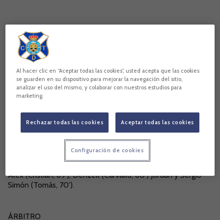
UNIÓN VIERA 0 (0) TENERIFE B 1 (0)
Al hacer clic en “Aceptar todas las cookies”, usted acepta que las cookies
se guarden en su dispositivo para mejorar la navegación del sitio,
analizar el uso del mismo, y colaborar con nuestros estudios para
UNIÓN VIERA
marketing.
Li, Ale López (Daylos, 75'), Lenin, Martín, Ramón, Aco (Iván
Martín, 72'), Edu (Xiraxi, 60') Cesáreo, Jefte, Kilian y Yared.
Rechazar todas las cookies
Aceptar todas las cookies
TENERIFE B
Configuración de cookies
Nauzet, Federico, Airam, Miguel Gopar, Josua, Adrián, Omar,
Álex (Cristian, 89'), Denzell (Carvallo, 60') Jordan y Sergio
Simón (Tomás, 70').
ÁRBITRO