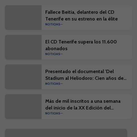
Fallece Beitia, delantero del CD
Tenerife en su estreno en la élite
NOTICIAS
El CD Tenerife supera los 11.600
abonados
NOTICIAS
Presentado el documental 'Del
Stadium al Heliodoro: Cien años de
NOTICIAS
historia'
Más de mil inscritos a una semana
del inicio de la XX Edición del
NOTICIAS
Campus Suma y el I Campus Suma
Plus