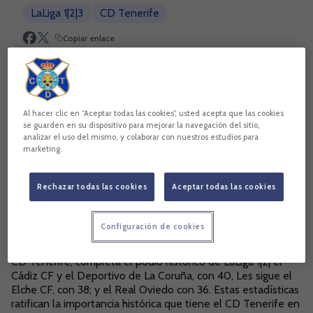
LaLiga 1|2|3
CD Tenerife
Copiar enlace
Al hacer clic en “Aceptar todas las cookies”, usted acepta que las cookies
se guarden en su dispositivo para mejorar la navegación del sitio,
analizar el uso del mismo, y colaborar con nuestros estudios para
marketing.
Rechazar todas las cookies
Aceptar todas las cookies
Configuración de cookies
Detrás del Real Sporting de Gijón, con 46 temporadas, y el
CD Tenerife, completa el podio histórico de LaLiga 1|2| el
Cádiz CF y el Deportivo de La Coruña, con 40, Les sigue el
Elche CF, con 38; y el Real Oviedo con 36. Estas estadísticas
ratifican la importancia histórica que tiene el CD Tenerife en