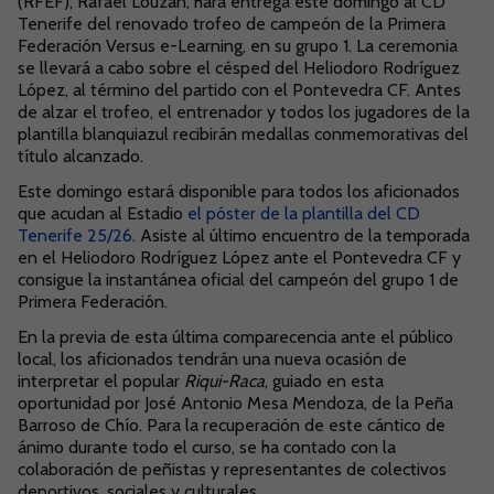
(RFEF), Rafael Louzán, hará entrega este domingo al CD
Tenerife del renovado trofeo de campeón de la Primera
Federación Versus e-Learning, en su grupo 1. La ceremonia
se llevará a cabo sobre el césped del Heliodoro Rodríguez
López, al término del partido con el Pontevedra CF. Antes
de alzar el trofeo, el entrenador y todos los jugadores de la
plantilla blanquiazul recibirán medallas conmemorativas del
título alcanzado.
Este domingo estará disponible para todos los aficionados
que acudan al Estadio
el póster de la plantilla del CD
Tenerife 25/26
. Asiste al último encuentro de la temporada
en el Heliodoro Rodríguez López ante el Pontevedra CF y
consigue la instantánea oficial del campeón del grupo 1 de
Primera Federación.
En la previa de esta última comparecencia ante el público
local, los aficionados tendrán una nueva ocasión de
interpretar el popular
Riqui-Raca
, guiado en esta
oportunidad por José Antonio Mesa Mendoza, de la Peña
Barroso de Chío. Para la recuperación de este cántico de
ánimo durante todo el curso, se ha contado con la
colaboración de peñistas y representantes de colectivos
deportivos, sociales y culturales.