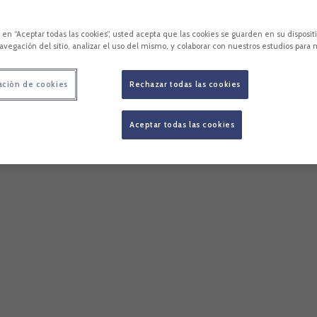
c en “Aceptar todas las cookies”, usted acepta que las cookies se guarden en su disposit
avegación del sitio, analizar el uso del mismo, y colaborar con nuestros estudios para 
ación de cookies
Rechazar todas las cookies
Aceptar todas las cookies