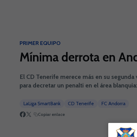
Skip to main content
PRIMER EQUIPO
Mínima derrota en An
El CD Tenerife merece más en su segunda vis
para decretar un penalti en el área blanquiaz
LaLiga SmartBank
CD Tenerife
FC Andorra
Copiar enlace