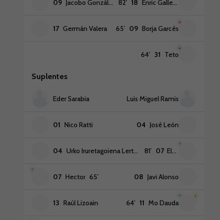
09
Jacobo González
82
’
18
Enric Gallego
17
Germán Valera
65
’
09
Borja Garcés
64
’
31
Teto
Suplentes
Eder Sarabia
Luis Miguel Ramis
01
Nico Ratti
04
José León
04
Urko Iruretagoiena Lertxundi
81
’
07
Elady
07
Hector
65
’
08
Javi Alonso
13
Raúl Lizoain
64
’
11
Mo Dauda