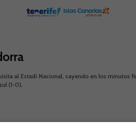
dorra
ita al Estadi Nacional, cayendo en los minutos fin
ul (1-0).