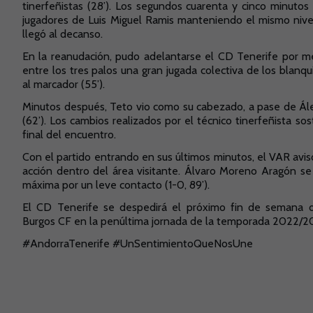
tinerfeñistas (28’). Los segundos cuarenta y cinco minuto
jugadores de Luis Miguel Ramis manteniendo el mismo nivel
llegó al decanso.
En la reanudación, pudo adelantarse el CD Tenerife por m
entre los tres palos una gran jugada colectiva de los blanqui
al marcador (55’).
Minutos después, Teto vio como su cabezado, a pase de Ál
(62’). Los cambios realizados por el técnico tinerfeñista so
final del encuentro.
Con el partido entrando en sus últimos minutos, el VAR avis
acción dentro del área visitante. Álvaro Moreno Aragón se 
máxima por un leve contacto (1-0, 89’).
El CD Tenerife se despedirá el próximo fin de semana d
Burgos CF en la penúltima jornada de la temporada 2022/2
#AndorraTenerife #UnSentimientoQueNosUne