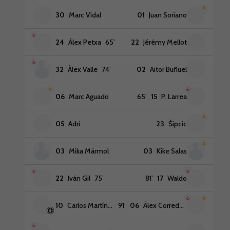
30
Marc Vidal
01
Juan Soriano
24
Álex Petxa
65
’
22
Jérémy Mellot
32
Àlex Valle
74
’
02
Aitor Buñuel
06
Marc Aguado
65
’
15
P. Larrea
05
Adri
23
Šipcic
03
Mika Mármol
03
Kike Salas
22
Iván Gil
75
’
81
’
17
Waldo
10
Carlos Martínez
91
’
06
Álex Corredera