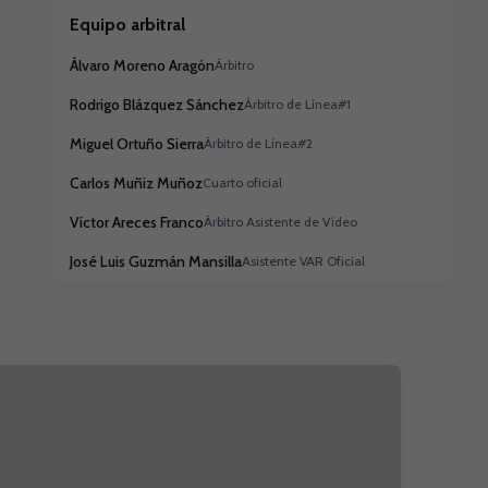
Equipo arbitral
Álvaro Moreno Aragón
Árbitro
Rodrigo Blázquez Sánchez
Árbitro de Línea#1
Miguel Ortuño Sierra
Árbitro de Línea#2
Carlos Muñiz Muñoz
Cuarto oficial
Víctor Areces Franco
Árbitro Asistente de Vídeo
José Luis Guzmán Mansilla
Asistente VAR Oficial