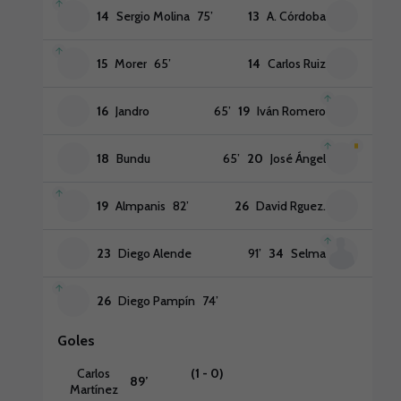
14
Sergio Molina
75
’
13
A. Córdoba
15
Morer
65
’
14
Carlos Ruiz
16
Jandro
65
’
19
Iván Romero
18
Bundu
65
’
20
José Ángel
19
Almpanis
82
’
26
David Rguez.
23
Diego Alende
91
’
34
Selma
26
Diego Pampín
74
’
Goles
Carlos
(1 - 0)
89
’
Martínez