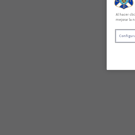
Al hacer cli
mejorar la n
Configur