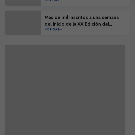
NOTICIAS
historia'
Más de mil inscritos a una semana
del inicio de la XX Edición del
NOTICIAS
Campus Suma y el I Campus Suma
Plus