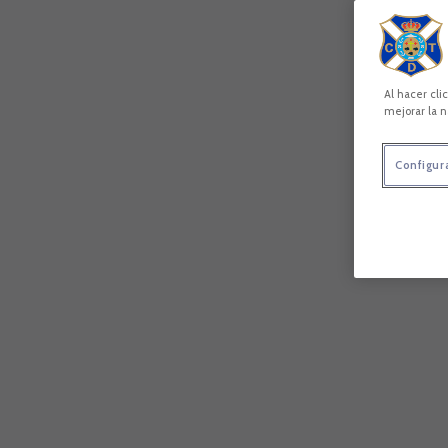
Al hacer cli
mejorar la n
Configur