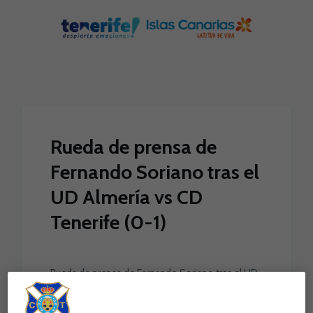
Skip to main content
Rueda de prensa de
Fernando Soriano tras el
UD Almería vs CD
Tenerife (0-1)
Rueda de prensa de Fernando Soriano tras el UD
Almería vs CD Tenerife (0-1)