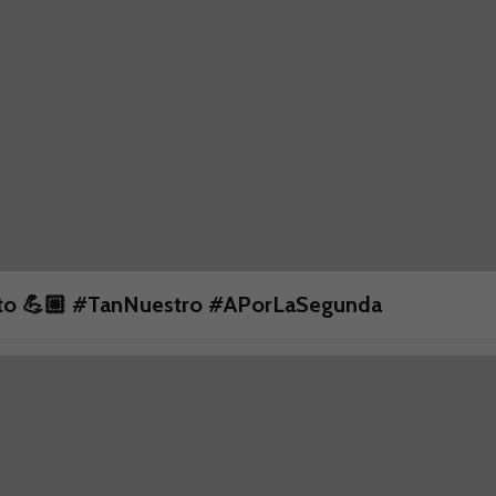
unto 💪🏼 #TanNuestro #APorLaSegunda