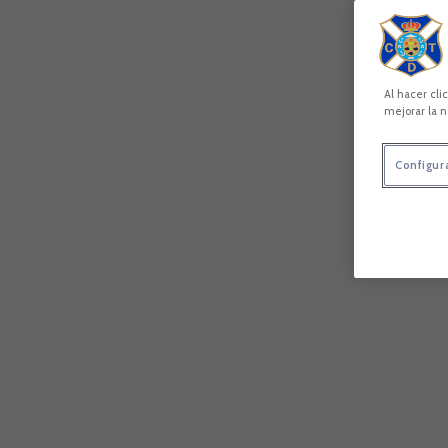
Al hacer cli
mejorar la n
Configur