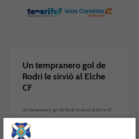
Skip to main content
Un tempranero gol de
Rodri le sirvió al Elche
CF
Un tempranero gol de Rodri le sirvió al Elche CF