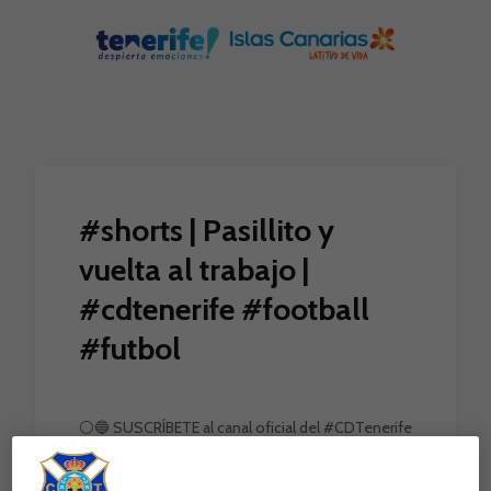
Skip to main content
#shorts | Pasillito y
vuelta al trabajo |
#cdtenerife #football
#futbol
⚪️🔵 SUSCRÍBETE al canal oficial del #CDTenerife
en YouTube ➡️ https://bit.ly/2MRGTKD 💻 Toda la
actualidad #blanquiazul en la web oficial ➡️