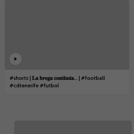
#shorts | 𝐋𝐚 𝐛𝐫𝐞𝐠𝐚 𝐜𝐨𝐧𝐭𝐢𝐧𝐮́𝐚… | #football
#cdtenerife #futbol