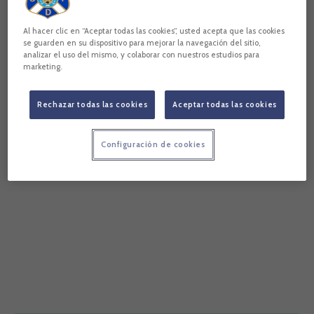
www.clubdeportivotenerife.es 📱 SIGUE las redes
oficiales - TWITT
Al hacer clic en “Aceptar todas las cookies”, usted acepta que las cookies
se guarden en su dispositivo para mejorar la navegación del sitio,
analizar el uso del mismo, y colaborar con nuestros estudios para
marketing.
Rechazar todas las cookies
Aceptar todas las cookies
Configuración de cookies