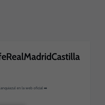
ifeRealMadridCastilla
nquiazul en la web oficial ➡️