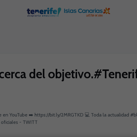
 cerca del objetivo.#Tener
 en YouTube ➡️ https://bit.ly/2MRGTKD 💻 Toda la actualidad #bla
 oficiales - TWITT