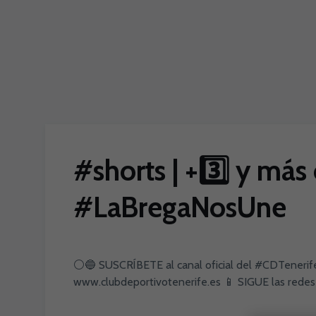
Skip to main content
#shorts | +3️⃣ y más
#LaBregaNosUne
⚪️🔵 SUSCRÍBETE al canal oficial del #CDTenerife
www.clubdeportivotenerife.es 📱 SIGUE las redes