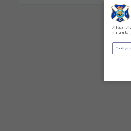
Al hacer cli
mejorar la n
Configur