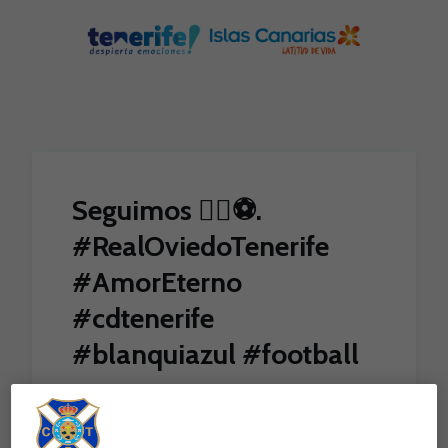
Skip to main content
Seguimos 🏃‍♂️⚽️.
#RealOviedoTenerife
#AmorEterno
#cdtenerife
#blanquiazul #football