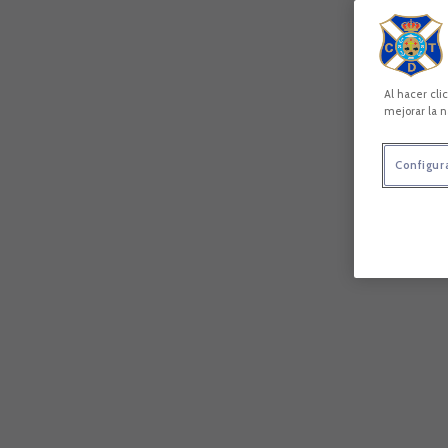
Al hacer cli
mejorar la n
Configur