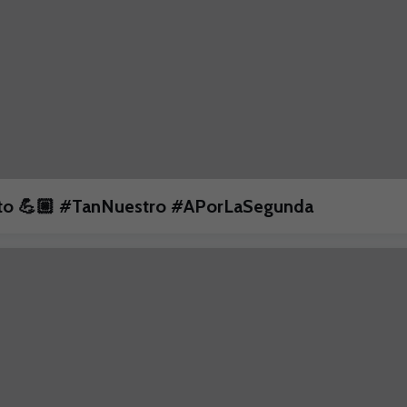
unto 💪🏼 #TanNuestro #APorLaSegunda