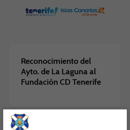
Skip to main content
Reconocimiento del
Ayto. de La Laguna al
Fundación CD Tenerife