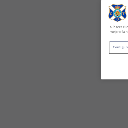
Al hacer cli
mejorar la n
Configur