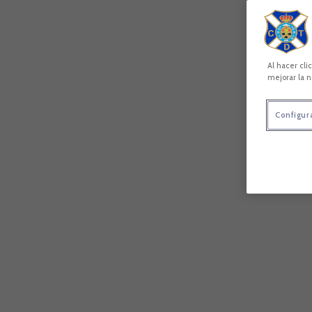
Al hacer cli
mejorar la n
Configur