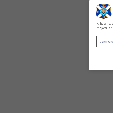
Al hacer cli
mejorar la n
Configur