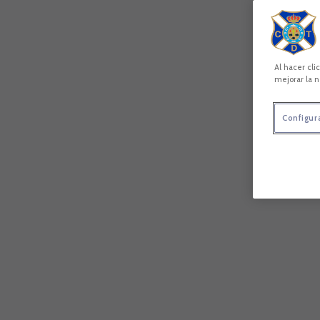
Al hacer cli
mejorar la n
Configur