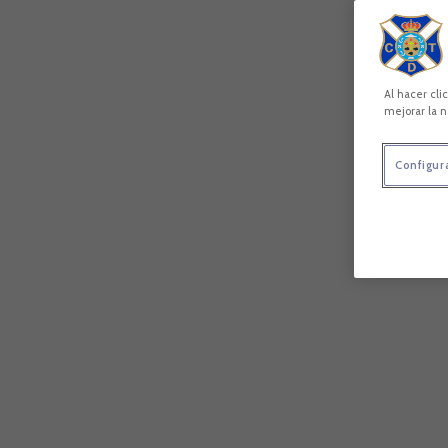
Al hacer cli
mejorar la n
Configur