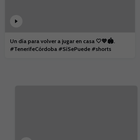
Un día para volver a jugar en casa 🤍💙🏟️.
#TenerifeCórdoba #SíSePuede #shorts