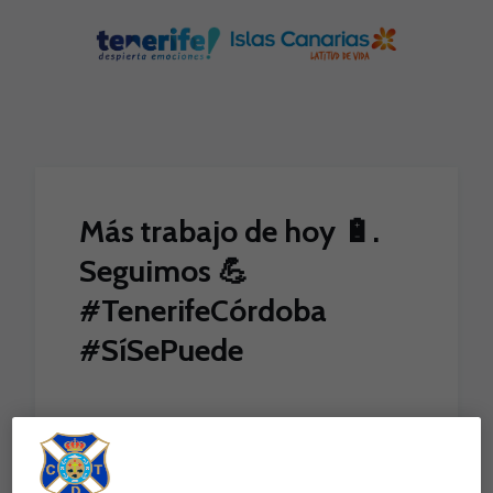
Skip to main content
Más trabajo de hoy 🔋.
Seguimos 💪
#TenerifeCórdoba
#SíSePuede