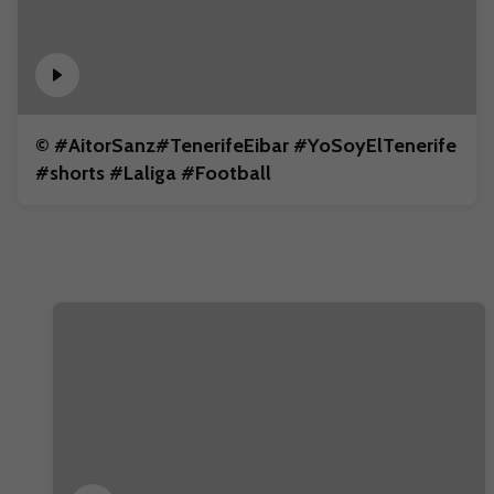
©️ #AitorSanz#TenerifeEibar #YoSoyElTenerife
#shorts #Laliga #Football