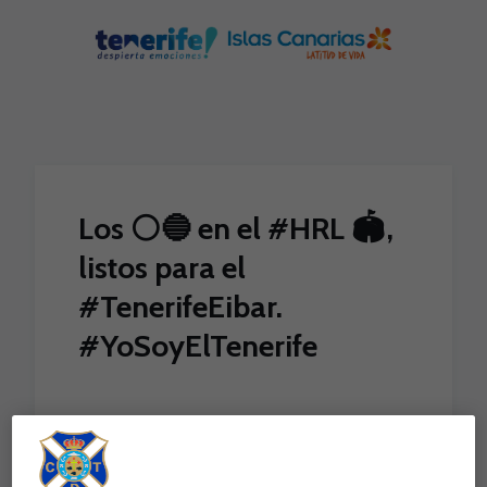
Skip to main content
Los ⚪️🔵 en el #HRL 🏟️,
listos para el
#TenerifeEibar.
#YoSoyElTenerife