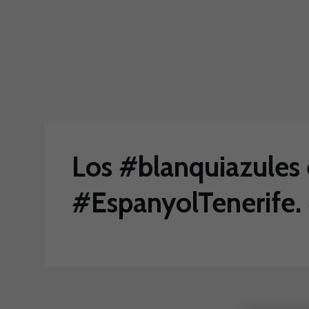
Skip to main content
Los #blanquiazules 
#EspanyolTenerife.