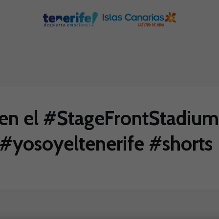
en el #StageFrontStadium 
 #yosoyeltenerife #shorts