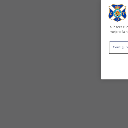
Al hacer cli
mejorar la n
Configur